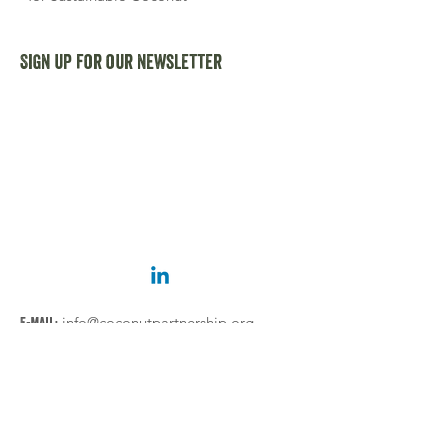
Sign up for our newsletter
E-mail:
info@coconutpartnership.org
Address:
60 Paya Lebar Road,
#06-28, Paya Lebar Square SINGAPORE
409051